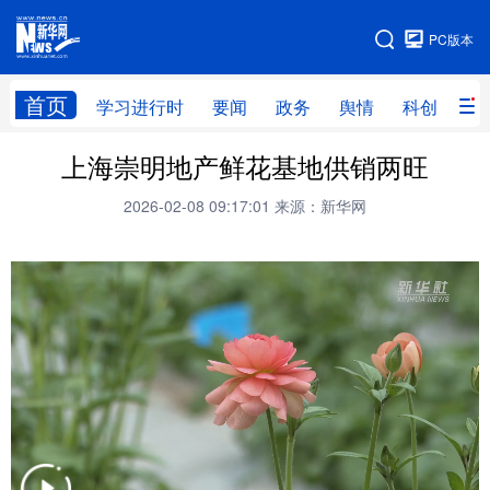
手机版
PC版本
网站地图
首页
学习进行时
要闻
政务
舆情
科创
产
上海崇明地产鲜花基地供销两旺
首页
学习进行时
要闻
政务
2026-02-08 09:17:01
来源：新华网
舆情
科创
产经
金融
旅游
教育
民生
文化
房产
体育
健康
图片
信息
廉政
原创
长三角频道