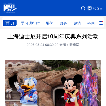
手机版
PC版本
网站地图
首页
学习进行时
要闻
政务
舆情
科创
产
上海迪士尼开启10周年庆典系列活动
首页
学习进行时
要闻
政务
2026-03-24 08:32:20
来源：新华网
舆情
科创
产经
金融
旅游
教育
民生
文化
房产
体育
健康
图片
信息
廉政
原创
长三角频道