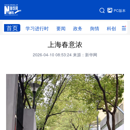
手机版
PC版本
网站地图
首页
学习进行时
要闻
政务
舆情
科创
产
上海春意浓
首页
学习进行时
要闻
政务
2026-04-10 08:53:24
来源：新华网
舆情
科创
产经
金融
旅游
教育
民生
文化
房产
体育
健康
图片
信息
廉政
原创
长三角频道