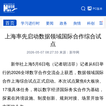
手机版
PC版本
网站地图
首页
学习进行时
要闻
政务
舆情
科创
产
上海率先启动数据领域国际合作综合试
首页
学习进行时
要闻
政务
点
舆情
科创
产经
金融
2026-05-07 08:27:33
来源：新华网
旅游
教育
民生
文化
新华社上海5月6日电（记者胡洁菲）记者从6日举
房产
体育
健康
图片
行的2026全球数字合作交流会上获悉，数据领域国际
信息
廉政
原创
长三角频道
合作上海综合试点正式启动。本次试点聚焦6大板块、
17项具体任务，将以数字经济国际务实合作为基础，
探索在跨境设施、制度创新、规则对接、场景开放等