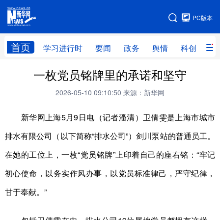
手机版
PC版本
网站地图
首页
学习进行时
要闻
政务
舆情
科创
产
一枚党员铭牌里的承诺和坚守
首页
学习进行时
要闻
政务
2026-05-10 09:10:50
来源：新华网
舆情
科创
产经
金融
旅游
教育
民生
文化
新华网上海5月9日电（记者潘清）卫倩雯是上海市城市
排水有限公司（以下简称“排水公司”）剑川泵站的普通员工。
房产
体育
健康
图片
在她的工位上，一枚“党员铭牌”上印着自己的座右铭：“牢记
信息
廉政
原创
长三角频道
初心使命，以务实作风办事，以党员标准律己，严守纪律，
甘于奉献。”