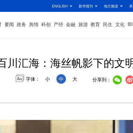
ENGLISH
新华报刊
地方频道
承
时
要闻
政务
舆情
科创
产经
金融
旅游
教育
民生
文化
即
“百川汇海：海丝帆影下的文
字体：
小
中
大
分享到：