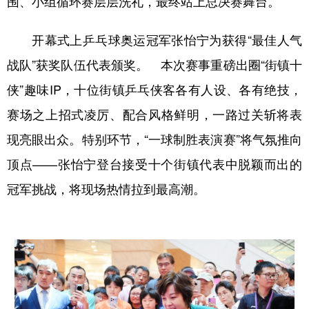
围、小组循环赛层层洗礼，最终站上总决赛舞台。
开幕式上乒乓球奥运冠军张怡宁为获得“最佳人气
战队”获奖队伍代表颁奖。 本次赛事重磅出圈“街镇十
侠”趣味IP，十位街镇乒乓侠客各有人设、各有绝技，
赛场之上招式凌厉、配合风格鲜明，一路过关斩将表
现亮眼出众。特别环节，“一球制胜表演赛”将气氛推向
顶点——张怡宁登台接受十个街镇代表中脱颖而出的
冠军挑战，将现场热情拉到最高潮。