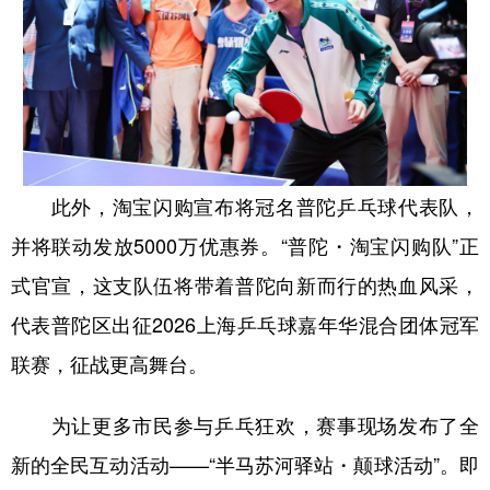
此外，淘宝闪购宣布将冠名普陀乒乓球代表队，
并将联动发放5000万优惠券。“普陀・淘宝闪购队”正
式官宣，这支队伍将带着普陀向新而行的热血风采，
代表普陀区出征2026上海乒乓球嘉年华混合团体冠军
联赛，征战更高舞台。
为让更多市民参与乒乓狂欢，赛事现场发布了全
新的全民互动活动——“半马苏河驿站・颠球活动”。即