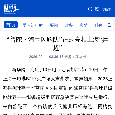
手机版
PC版本
网站地图
首页
学习进行时
要闻
政务
舆情
科创
产
“普陀・淘宝闪购队”正式亮相上海“乒
首页
学习进行时
要闻
政务
超”
舆情
科创
产经
金融
2026-05-11 08:36:18
来源：新华网
旅游
教育
民生
文化
新华网上海5月10日电（记者胡洁菲）10日上午，
房产
体育
健康
图片
上海环球港B2中央广场人声鼎沸、掌声如潮。2026上
信息
廉政
原创
长三角频道
海乒乓球嘉年华普陀区选拔赛暨“约战普陀”乒乓球超级
挑战赛——街镇超级争霸赛总决赛在这里火热举行。
来自普陀区十个街镇的乒乓健儿历经海选、网格突