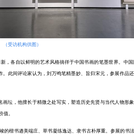
。（受访机构供图）
，各自以鲜明的艺术风格徜徉于中国书画的笔墨世界。中国
创作。此间评论家认为，刘万鸣笔精墨妙、旨归宋元，参展作品
名画坛，他擅长于精微之处写实，塑造历史先贤与当代人物形象
价值。
的楷书遒美端庄、草书凝练逸达、隶书古朴厚重。参展的书法