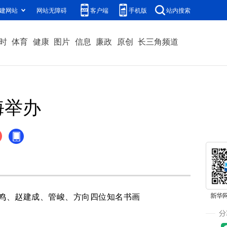
建网站
网站无障碍
客户端
手机版
站内搜索
时
体育
健康
图片
信息
廉政
原创
长三角频道
海举办
鸣、赵建成、管峻、方向四位知名书画