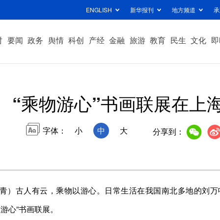
ENGLISH
新华报刊
地方频道
承
时
要闻
政务
舆情
科创
产经
金融
旅游
教育
民生
文化
即
“乘物游心”书画联展在上
字体：
小
中
大
分享到：
青）古人有云，乘物以游心。日常生活在我国南北多地的刘万
游心”书画联展。