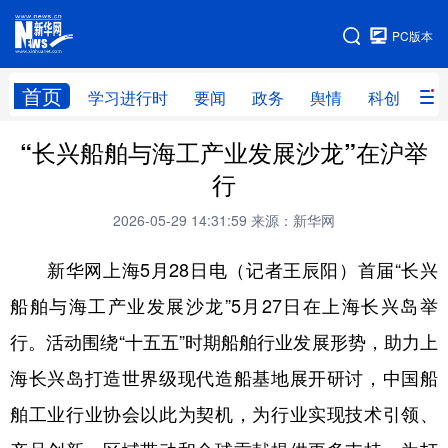
手机版
PC版本
网站地图
首页
学习进行时
要闻
政务
舆情
科创
产
“长兴船舶与海工产业发展沙龙”在沪举
首页
学习进行时
要闻
政务
行
舆情
科创
产经
金融
2026-05-29 14:31:59
来源：新华网
旅游
教育
民生
文化
新华网上海5月28日电（记者王辰阳）首届“长兴
房产
体育
健康
图片
船舶与海工产业发展沙龙”5月27日在上海长兴岛举
信息
廉政
原创
长三角频道
行。活动围绕“十五五”时期船舶行业发展形势，助力上
海长兴岛打造世界级现代造船基地展开研讨，中国船
舶工业行业协会以此为契机，为行业实现技术引领、