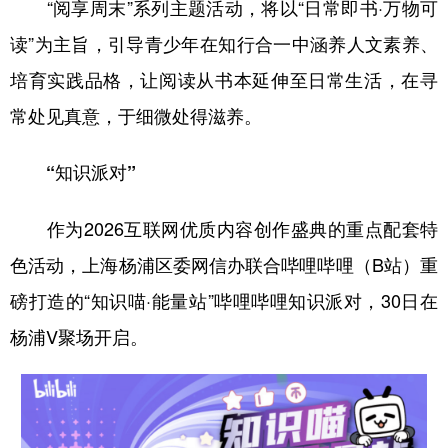
“阅享周末”系列主题活动，将以“日常即书·万物可
读”为主旨，引导青少年在知行合一中涵养人文素养、
培育实践品格，让阅读从书本延伸至日常生活，在寻
常处见真意，于细微处得滋养。
“知识派对”
作为2026互联网优质内容创作盛典的重点配套特
色活动，上海杨浦区委网信办联合哔哩哔哩（B站）重
磅打造的“知识喵·能量站”哔哩哔哩知识派对，30日在
杨浦V聚场开启。