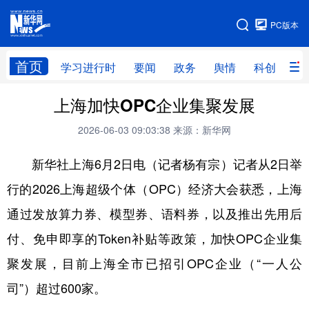
手机版
PC版本
网站地图
首页
学习进行时
要闻
政务
舆情
科创
产
上海加快OPC企业集聚发展
首页
学习进行时
要闻
政务
2026-06-03 09:03:38
来源：新华网
舆情
科创
产经
金融
新华社上海6月2日电（记者杨有宗）记者从2日举
旅游
教育
民生
文化
行的2026上海超级个体（OPC）经济大会获悉，上海
房产
体育
健康
图片
通过发放算力券、模型券、语料券，以及推出先用后
信息
廉政
原创
长三角频道
付、免申即享的Token补贴等政策，加快OPC企业集
聚发展，目前上海全市已招引OPC企业（“一人公
司”）超过600家。