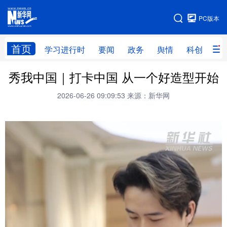
手机版
PC版本
网站地图
首页
学习进行时
要闻
政务
舆情
科创
产
秀我中国｜打卡中国 从一个好造型开始
首页
学习进行时
要闻
政务
2026-06-26 09:09:53
来源：新华网
舆情
科创
产经
金融
旅游
教育
民生
文化
房产
体育
健康
图片
信息
廉政
原创
长三角频道