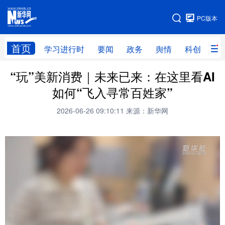
手机版
PC版本
网站地图
首页
学习进行时
要闻
政务
舆情
科创
产
“玩”美新消费｜未来已来：在这里看AI
首页
学习进行时
要闻
政务
如何“飞入寻常百姓家”
舆情
科创
产经
金融
2026-06-26 09:10:11
来源：新华网
旅游
教育
民生
文化
房产
体育
健康
图片
信息
廉政
原创
长三角频道