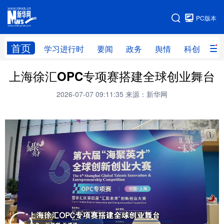
手机版
PC版本
网站地图
首页
学习进行时
要闻
政务
舆情
科创
产
上海徐汇OPC专项赛搭建全球创业舞台
首页
学习进行时
要闻
政务
2026-07-07 09:11:35
来源：新华网
舆情
科创
产经
金融
旅游
教育
民生
文化
房产
体育
健康
图片
信息
廉政
原创
长三角频道