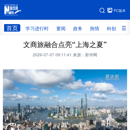
手机版
PC版本
网站地图
首页
学习进行时
要闻
政务
舆情
科创
产
文商旅融合点亮“上海之夏”
首页
学习进行时
要闻
政务
2026-07-07 09:11:41
来源：新华网
舆情
科创
产经
金融
旅游
教育
民生
文化
房产
体育
健康
图片
信息
廉政
原创
长三角频道